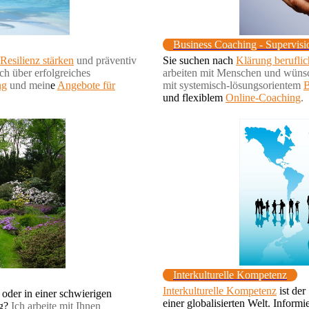
Business Coaching - Supervisi
Resilienz stärken
und präventiv
Sie suchen nach
Klärung beruflic
ch über erfolgreiches
arbeiten mit Menschen und wüns
ng
und mein
e
Angebote für
mit systemisch-lösungsorientem
B
und flexiblem
Online-Coaching
.
Interkulturelle Kompetenz
Interkulturelle Kompetenz
ist der
 oder in einer schwierigen
einer globalisierten Welt. Inform
ig?
Ich arbeite mit Ihnen