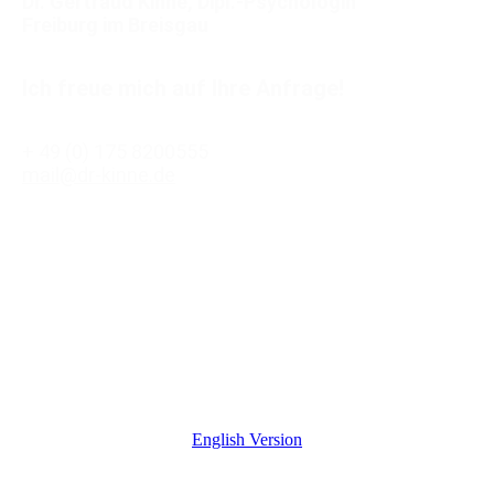
Dr. Gertraud Kinne, Dipl.-Psychologin
Freiburg im Breisgau
Ich freue mich auf Ihre Anfrage!
+ 49 (0) 175 8200555
mail@dr-kinne.de
English Version