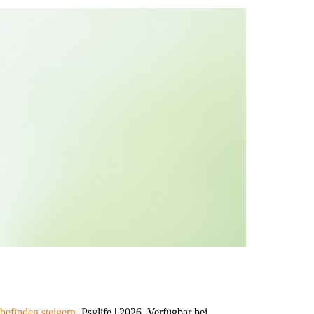
efinden steigern
. Psylife | 2026. Verfügbar bei