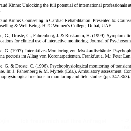
raud Kinne: Unlocking the full potential of international professional
.
raud Kinne: Counseling in Cardiac Rehabilitation. Presented to: Couns
selling & Well Being. HTC Women's College, Dubai, UAE.
e, G., Droste, C., Fahrenberg, J. & Roskamm, H. (1999). Symptomatic 
ications for clinical use of interactive monitoring. Journal of Psychoso
e, G. (1997). Interaktives Monitoring von Myokardischämie. Psycho
na pectoris im Alltag von Koronarpatienten. Frankfurt a. M.: Peter Lan
e, G. & Droste, C. (1996). Psychophysiological monitoring of transient 
ase. In: J. Fahrenberg & M. Myrtek (Eds.), Ambulatory assessment. Com
hophysiological methods in monitoring and field studies (pp. 347-363).
ogin
Ich freue mich auf Ihre Anfrage!
+ 49
mail