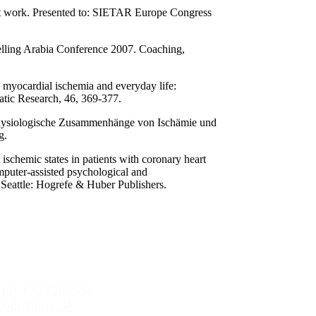
s at work. Presented to: SIETAR Europe Congress
elling Arabia Conference 2007. Coaching,
myocardial ischemia and everyday life:
matic Research, 46, 369-377.
physiologische Zusammenhänge von Ischämie und
g.
ischemic states in patients with coronary heart
puter-assisted psychological and
 Seattle: Hogrefe & Huber Publishers.
 (0) 175 8200555
@dr-kinne.de