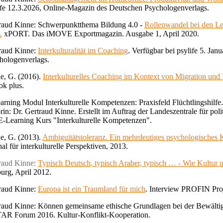
ife 12.3.2026, Online-Magazin des Deutschen Psychologenverlags.
raud Kinne: Schwerpunktthema Bildung 4.0 -
Rollenwandel bei den Le
.
xPORT. Das iMOVE Exportmagazin. Ausgabe 1, April 2020.
raud Kinne:
Interkulturalität im Coaching
. Verfügbar bei psylife 5. Ja
hologenverlags.
e, G. (2016).
Interkulturelles Coaching im Kontext von Migration und 
dok plus
.
arning Modul
Interkulturelle Kompetenzen: Praxisfeld Flüchtlingshilfe
rin: Dr. Gertraud Kinne. Erstellt im Auftrag der Landeszentrale für p
E-Learning Kurs "Interkulturelle Kompetenzen".
e, G. (2013).
Ambiguitätstoleranz. Ein mehrdeutiges psychologisches 
al für interkulturelle Perspektiven, 2013.
raud Kinne:
Typisch Deutsch, typisch Araber, typisch … - Wie Kultur 
burg, April 2012.
raud Kinne:
Europa ist ein Traumland für mich
. Interview PROFIN Proj
raud Kinne: Können gemeinsame ethische Grundlagen bei der Bewältigun
AR Forum 2016. Kultur-Konflikt-Kooperation.