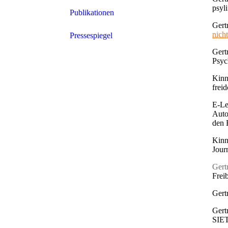
psyl
Publikationen
Gert
nicht
Pressespiegel
Gert
Psyc
Kinn
frei
E-Le
Auto
den 
Kinn
Journ
Gert
Frei
Gert
Gert
SIET