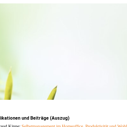
likationen und Beiträge (Auszug)
raud Kinne:
Selbstmanagement im Homeoffice. Produktivität und Wohlb