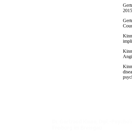
Gert
2015
Gert
Coun
Kinn
impl
Kinn
Angi
Kinn
dise
psyc
Dr. Gertraud Kinne, Dipl.-Psychol
Freiburg im Breisgau